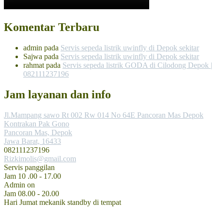
Komentar Terbaru
admin
pada
Servis sepeda listrik uwinfly di Depok sekitar
Sajwa
pada
Servis sepeda listrik uwinfly di Depok sekitar
rahmat
pada
Servis sepeda listrik GODA di Cilodong Depok |
082111237196
Jam layanan dan info
Jl.Mampang sawo Rt 002 Rw 014 No 64E Pancoran Mas Depok
Kontrakan Pak Gono
Pancoran Mas, Depok
Jawa Barat, 16433
082111237196
Rizkimolis@gmail.com
Servis panggilan
Jam 10 .00 - 17.00
Admin on
Jam 08.00 - 20.00
Hari Jumat mekanik standby di tempat