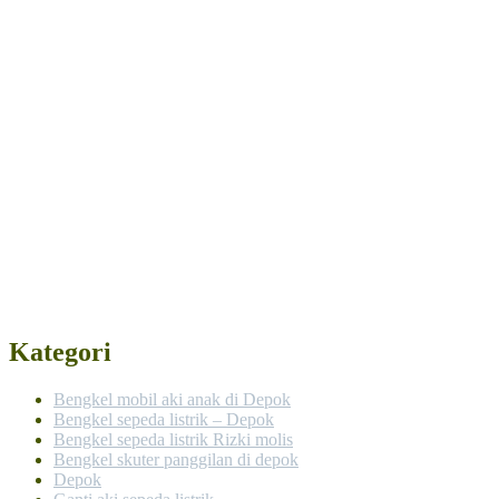
Kategori
Bengkel mobil aki anak di Depok
Bengkel sepeda listrik – Depok
Bengkel sepeda listrik Rizki molis
Bengkel skuter panggilan di depok
Depok