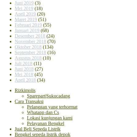
Juni 2019
(3)
Mei 2019
(18)
April 2019
(20)
Maret 2019
(51)
Februari 2019
(55)
Januari 2019
(68)
Desember 2018
(24)
November 2018
(70)
Oktober 2018
(134)
September 2018
(16)
Agustus 2018
(10)
Juli 2018
(11)
Juni 2018
(27)
Mei 2018
(45)
April 2018
(34)
Rizkimolis
Sparepart|Sukucadang
Cara Transaksi
Pelanggan yang terhormat
Whatapp dan Cs
Lokasi kunjungan kami
Pelayanan Bengkel
Jual Beli Sepeda Listrik
Bengkel sepeda listrik depok