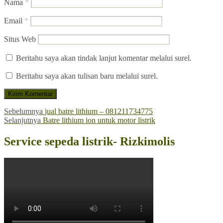
Nama
*
Email
*
Situs Web
Beritahu saya akan tindak lanjut komentar melalui surel.
Beritahu saya akan tulisan baru melalui surel.
Navigasi
Pos
Sebelumnya
jual batre lithium – 081211734775
Pos
sebelumnya:
Selanjutnya
Batre lithium ion untuk motor listrik
pos
berikutnya:
Service sepeda listrik- Rizkimolis