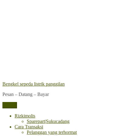
Lompat
ke
konten
Bengkel sepeda listrik panggilan
Pesan – Datang – Bayar
Menu
Rizkimolis
Sparepart|Sukucadang
Cara Transaksi
Pelanggan yang terhormat