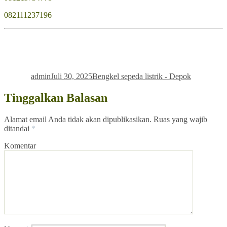
082111237196
Penulis
Diposkan
Kategori
pada
admin
Juli 30, 2025
Bengkel sepeda listrik - Depok
Tinggalkan Balasan
Alamat email Anda tidak akan dipublikasikan.
Ruas yang wajib
ditandai
*
Komentar