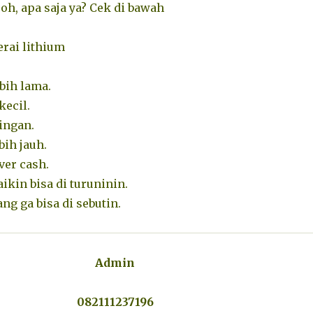
oh, apa saja ya? Cek di bawah
rai lithium
bih lama.
kecil.
ingan.
bih jauh.
ver cash.
ikin bisa di turuninin.
ng ga bisa di sebutin.
Admin
082111237196