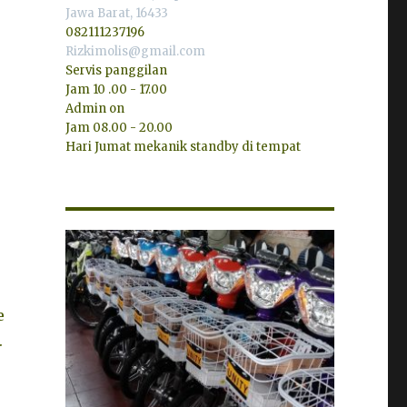
Jawa Barat, 16433
082111237196
Rizkimolis@gmail.com
Servis panggilan
Jam 10 .00 - 17.00
Admin on
Jam 08.00 - 20.00
Hari Jumat mekanik standby di tempat
e
.