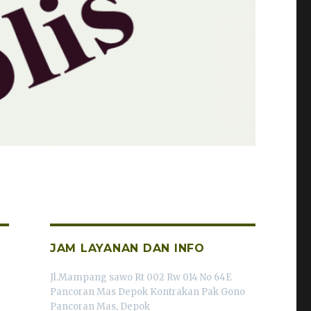
JAM LAYANAN DAN INFO
Jl.Mampang sawo Rt 002 Rw 014 No 64E
Pancoran Mas Depok Kontrakan Pak Gono
Pancoran Mas, Depok