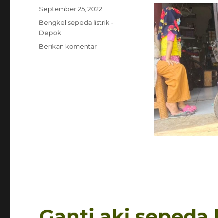
Diposkan
September 25, 2022
pada
Kategori
Bengkel sepeda listrik -
Depok
untuk
Berikan komentar
Ganti aki sepeda l