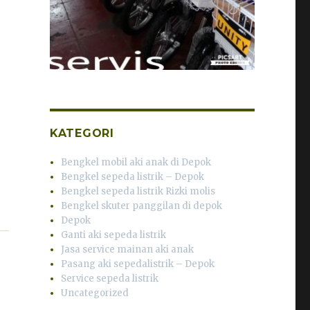
KATEGORI
Bengkel mobil aki anak di Depok
Bengkel sepeda listrik – Depok
Bengkel sepeda listrik Rizki molis
Bengkel skuter panggilan di depok
Depok
Ganti aki sepeda listrik
Jasa service mainan aki anak
Pasang aki sepedalistrik – Depok
Service sepeda listrik
Uncategorized