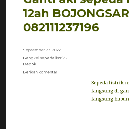
12ah BOJONGSAR
082111237196
Diposkan
September 23, 2022
pada
Kategori
Bengkel sepeda listrik -
Depok
untuk
Berikan komentar
Ganti
Sepeda listrik 
aki
sepeda
langsung di ga
listrik
langsung hubung
Mr.jackie
48v
12ah
BOJONGSARI
DEPOK