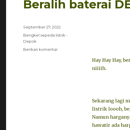
Beralih baterai D
Diposkan
September 27, 2022
pada
Kategori
Bengkel sepeda listrik -
Depok
untuk
Berikan komentar
Beralih
Hay Hay Hay, be
baterai
DEPOK
niiiih.
,|
82111237196
Sekarang lagi m
listrik loooh, b
Namun harganya 
hawatir ada har