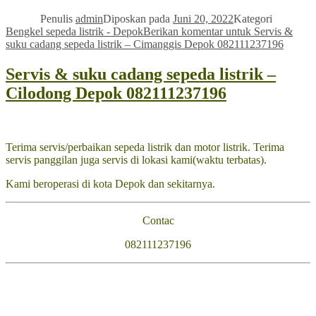
Penulis
admin
Diposkan pada
Juni 20, 2022
Kategori
Bengkel sepeda listrik - Depok
Berikan komentar
untuk Servis &
suku cadang sepeda listrik – Cimanggis Depok 082111237196
Servis & suku cadang sepeda listrik –
Cilodong Depok 082111237196
Terima servis/perbaikan sepeda listrik dan motor listrik. Terima
servis panggilan juga servis di lokasi kami(waktu terbatas).
Kami beroperasi di kota Depok dan sekitarnya.
Contac
082111237196