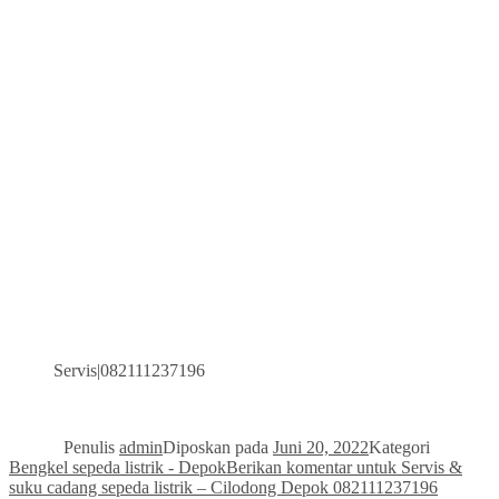
Servis|082111237196
Penulis
admin
Diposkan pada
Juni 20, 2022
Kategori
Bengkel sepeda listrik - Depok
Berikan komentar
untuk Servis &
suku cadang sepeda listrik – Cilodong Depok 082111237196