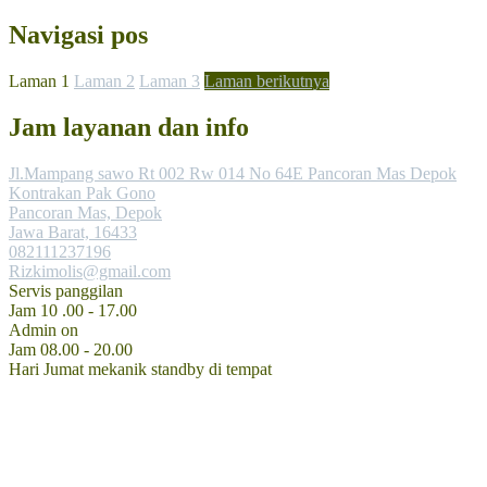
Navigasi pos
Laman
1
Laman
2
Laman
3
Laman berikutnya
Jam layanan dan info
Jl.Mampang sawo Rt 002 Rw 014 No 64E Pancoran Mas Depok
Kontrakan Pak Gono
Pancoran Mas, Depok
Jawa Barat, 16433
082111237196
Rizkimolis@gmail.com
Servis panggilan
Jam 10 .00 - 17.00
Admin on
Jam 08.00 - 20.00
Hari Jumat mekanik standby di tempat