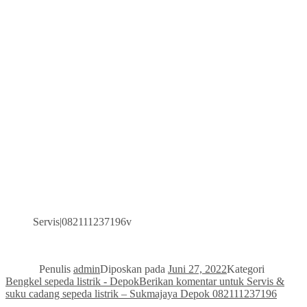
Servis|082111237196v
Penulis
admin
Diposkan pada
Juni 27, 2022
Kategori
Bengkel sepeda listrik - Depok
Berikan komentar
untuk Servis &
suku cadang sepeda listrik – Sukmajaya Depok 082111237196