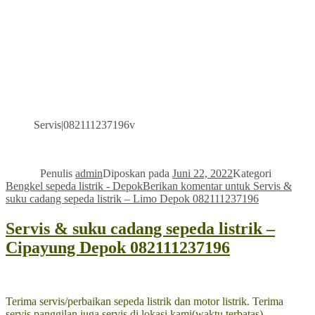
Servis|082111237196v
Penulis
admin
Diposkan pada
Juni 22, 2022
Kategori
Bengkel sepeda listrik - Depok
Berikan komentar
untuk Servis &
suku cadang sepeda listrik – Limo Depok 082111237196
Servis & suku cadang sepeda listrik –
Cipayung Depok 082111237196
Terima servis/perbaikan sepeda listrik dan motor listrik. Terima
servis panggilan juga servis di lokasi kami(waktu terbatas).