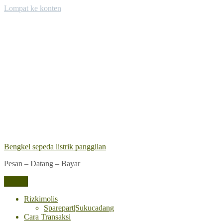
Lompat ke konten
Bengkel sepeda listrik panggilan
Pesan – Datang – Bayar
Menu
Rizkimolis
Sparepart|Sukucadang
Cara Transaksi