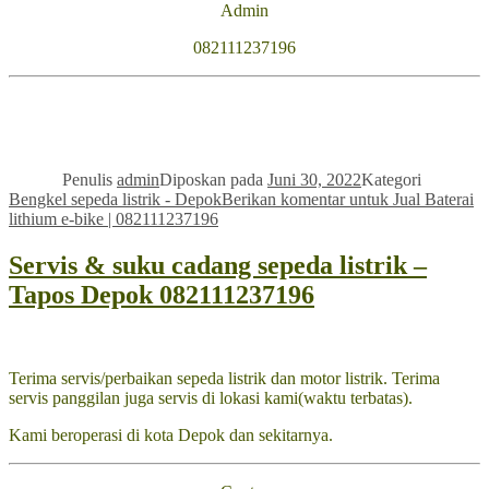
Admin
082111237196
Penulis
admin
Diposkan pada
Juni 30, 2022
Kategori
Bengkel sepeda listrik - Depok
Berikan komentar
untuk Jual Baterai
lithium e-bike | 082111237196
Servis & suku cadang sepeda listrik –
Tapos Depok 082111237196
Terima servis/perbaikan sepeda listrik dan motor listrik. Terima
servis panggilan juga servis di lokasi kami(waktu terbatas).
Kami beroperasi di kota Depok dan sekitarnya.