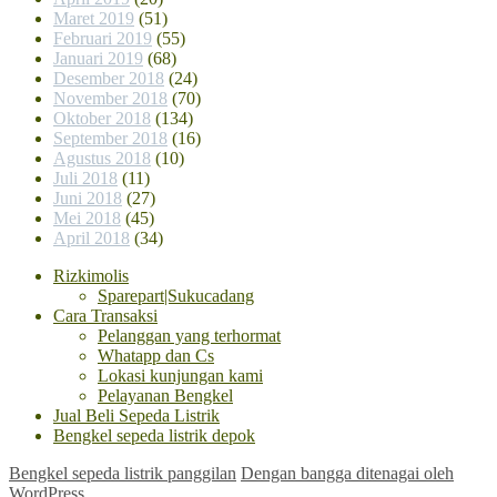
Maret 2019
(51)
Februari 2019
(55)
Januari 2019
(68)
Desember 2018
(24)
November 2018
(70)
Oktober 2018
(134)
September 2018
(16)
Agustus 2018
(10)
Juli 2018
(11)
Juni 2018
(27)
Mei 2018
(45)
April 2018
(34)
Rizkimolis
Sparepart|Sukucadang
Cara Transaksi
Pelanggan yang terhormat
Whatapp dan Cs
Lokasi kunjungan kami
Pelayanan Bengkel
Jual Beli Sepeda Listrik
Bengkel sepeda listrik depok
Bengkel sepeda listrik panggilan
Dengan bangga ditenagai oleh
WordPress