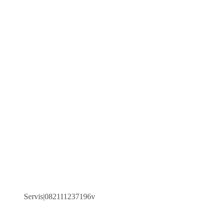
Servis|082111237196v