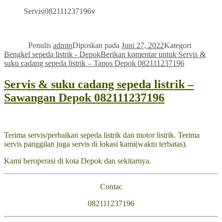
Servis|082111237196v
Penulis
admin
Diposkan pada
Juni 27, 2022
Kategori
Bengkel sepeda listrik - Depok
Berikan komentar
untuk Servis &
suku cadang sepeda listrik – Tapos Depok 082111237196
Servis & suku cadang sepeda listrik –
Sawangan Depok 082111237196
Terima servis/perbaikan sepeda listrik dan motor listrik. Terima
servis panggilan juga servis di lokasi kami(waktu terbatas).
Kami beroperasi di kota Depok dan sekitarnya.
Contac
082111237196