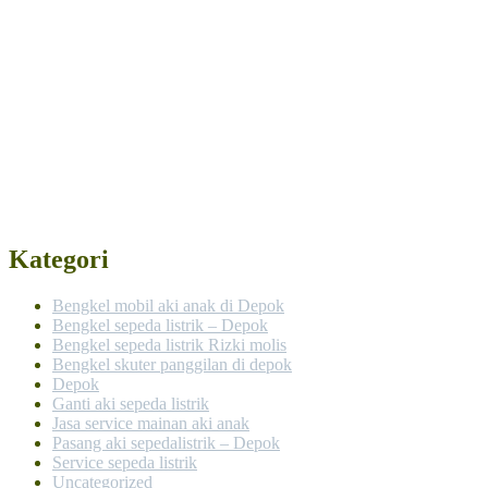
Kategori
Bengkel mobil aki anak di Depok
Bengkel sepeda listrik – Depok
Bengkel sepeda listrik Rizki molis
Bengkel skuter panggilan di depok
Depok
Ganti aki sepeda listrik
Jasa service mainan aki anak
Pasang aki sepedalistrik – Depok
Service sepeda listrik
Uncategorized