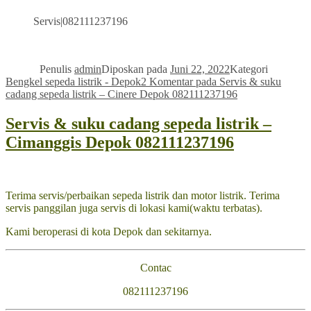
Servis|082111237196
Penulis
admin
Diposkan pada
Juni 22, 2022
Kategori
Bengkel sepeda listrik - Depok
2 Komentar
pada Servis & suku
cadang sepeda listrik – Cinere Depok 082111237196
Servis & suku cadang sepeda listrik –
Cimanggis Depok 082111237196
Terima servis/perbaikan sepeda listrik dan motor listrik. Terima
servis panggilan juga servis di lokasi kami(waktu terbatas).
Kami beroperasi di kota Depok dan sekitarnya.
Contac
082111237196