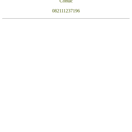
Contac
082111237196