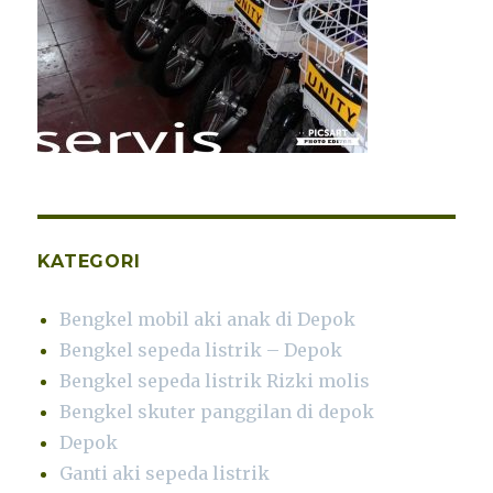
KATEGORI
Bengkel mobil aki anak di Depok
Bengkel sepeda listrik – Depok
Bengkel sepeda listrik Rizki molis
Bengkel skuter panggilan di depok
Depok
Ganti aki sepeda listrik