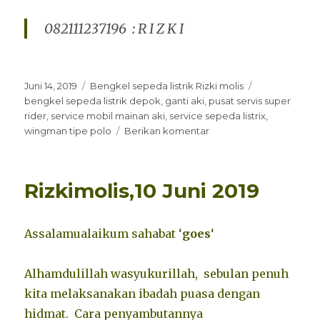
082111237196 : R I Z K I
Diposkan
Kategori
Tag
Juni 14, 2019
Bengkel sepeda listrik Rizki molis
pada
bengkel sepeda listrik depok
,
ganti aki
,
pusat servis super
rider
,
service mobil mainan aki
,
service sepeda listrix
,
untuk
wingman tipe polo
Berikan komentar
Service
ganti
aki
Rizkimolis,10 Juni 2019
selis
wingman
–
Assalamualaikum sahabat ‘
goes
‘
Rizkimolis
Alhamdulillah wasyukurillah, sebulan penuh
kita melaksanakan ibadah puasa dengan
hidmat. Cara penyambutannya