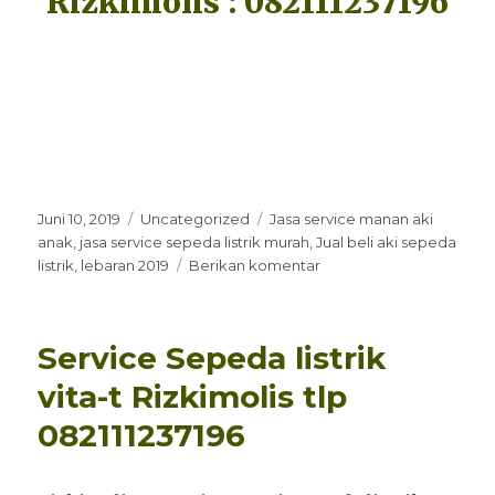
Rizkimolis : 082111237196
Diposkan
Kategori
Tag
Juni 10, 2019
Uncategorized
Jasa service manan aki
pada
anak
,
jasa service sepeda listrik murah
,
Jual beli aki sepeda
untuk
listrik
,
lebaran 2019
Berikan komentar
Rizkimolis,10
Juni
2019
Service Sepeda listrik
vita-t Rizkimolis tlp
082111237196