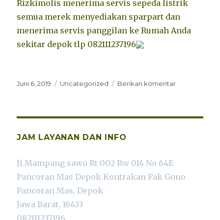
Rizkimolis menerima servis sepeda listrik
semua merek menyediakan sparpart dan
menerima servis panggilan ke Rumah Anda
sekitar depok tlp 082111237196
Diposkan
Kategori
untuk
Juni 6, 2019
Uncategorized
Berikan komentar
pada
Service
Sepeda
listrik
vita-
t
JAM LAYANAN DAN INFO
Rizkimolis
tlp
Jl.Mampang sawo Rt 002 Rw 014 No 64E
082111237196
Pancoran Mas Depok Kontrakan Pak Gono
Pancoran Mas, Depok
Jawa Barat, 16433
082111237196