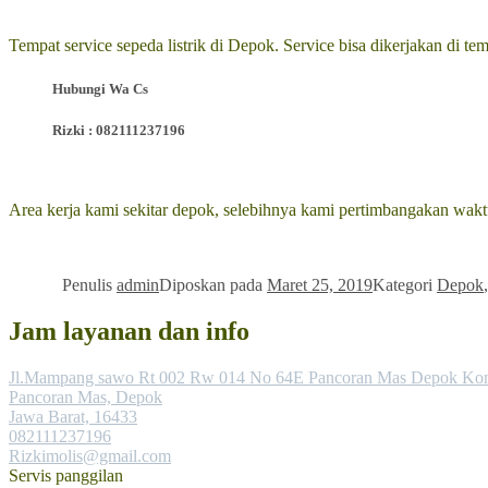
Tempat service sepeda listrik di Depok. Service bisa dikerjakan di te
Hubungi Wa Cs
Rizki : 082111237196
Area kerja kami sekitar depok, selebihnya kami pertimbangakan waktu
Penulis
admin
Diposkan pada
Maret 25, 2019
Kategori
Depok
Jam layanan dan info
Jl.Mampang sawo Rt 002 Rw 014 No 64E Pancoran Mas Depok Kon
Pancoran Mas, Depok
Jawa Barat, 16433
082111237196
Rizkimolis@gmail.com
Servis panggilan