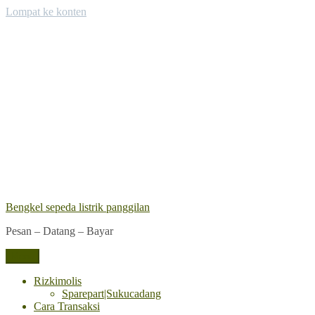
Lompat ke konten
Bengkel sepeda listrik panggilan
Pesan – Datang – Bayar
Menu
Rizkimolis
Sparepart|Sukucadang
Cara Transaksi