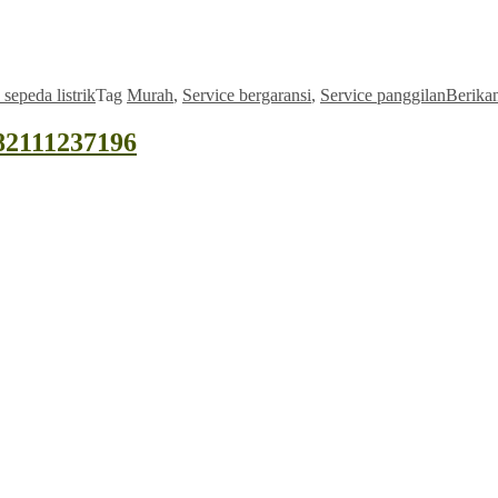
 sepeda listrik
Tag
Murah
,
Service bergaransi
,
Service panggilan
Berika
082111237196