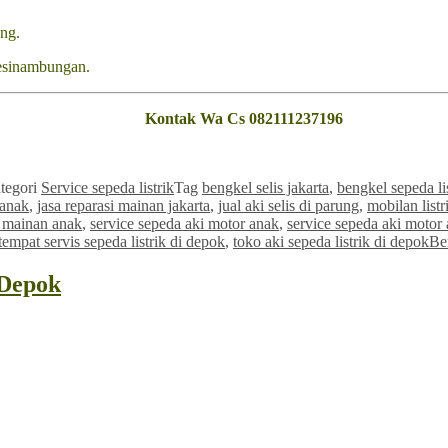
ang.
esinambungan.
Kontak Wa Cs 082111237196
tegori
Service sepeda listrik
Tag
bengkel selis jakarta
,
bengkel sepeda li
 anak
,
jasa reparasi mainan jakarta
,
jual aki selis di parung
,
mobilan listr
l mainan anak
,
service sepeda aki motor anak
,
service sepeda aki motor 
tempat servis sepeda listrik di depok
,
toko aki sepeda listrik di depok
Be
 Depok