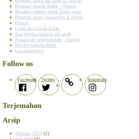
Bengkel mobil aki anak di Depok
Bengkel sepeda listrik – Depok
Bengkel sepeda listrik Rizki molis
Bengkel skuter panggilan di depok
Depok
Ganti aki sepeda listrik
Jasa service mainan aki anak
Pasang aki sepedalistrik – Depok
Service sepeda listrik
Uncategorized
Follow us
Facebook
Twitter
Instagram
Terjemahan
Arsip
Agustus 2026
(1)
Juli 2026
(9)