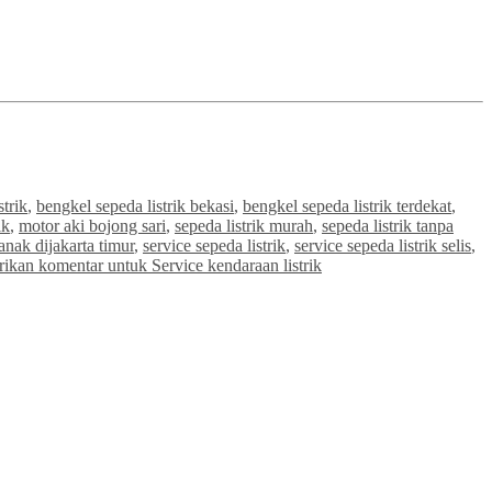
strik
,
bengkel sepeda listrik bekasi
,
bengkel sepeda listrik terdekat
,
ik
,
motor aki bojong sari
,
sepeda listrik murah
,
sepeda listrik tanpa
anak dijakarta timur
,
service sepeda listrik
,
service sepeda listrik selis
,
rikan komentar
untuk Service kendaraan listrik