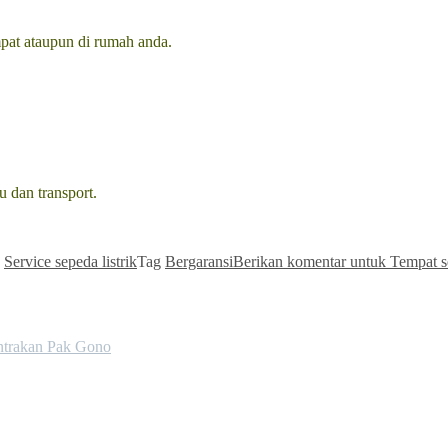
mpat ataupun di rumah anda.
 dan transport.
,
Service sepeda listrik
Tag
Bergaransi
Berikan komentar
untuk Tempat se
trakan Pak Gono