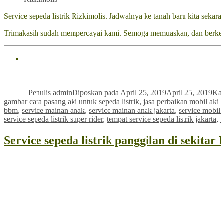
Service sepeda listrik Rizkimolis. Jadwalnya ke tanah baru kita sekar
Trimakasih sudah mempercayai kami. Semoga memuaskan, dan berk
Penulis
admin
Diposkan pada
April 25, 2019
April 25, 2019
Ka
gambar cara pasang aki untuk sepeda listrik
,
jasa perbaikan mobil aki
bbm
,
service mainan anak
,
service mainan anak jakarta
,
service mobi
service sepeda listrik super rider
,
tempat service sepeda listrik jakarta
,
Service sepeda listrik panggilan di sekitar