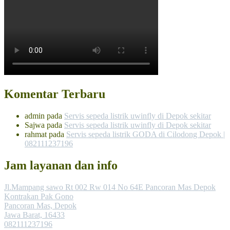
Komentar Terbaru
admin
pada
Servis sepeda listrik uwinfly di Depok sekitar
Sajwa
pada
Servis sepeda listrik uwinfly di Depok sekitar
rahmat
pada
Servis sepeda listrik GODA di Cilodong Depok |
082111237196
Jam layanan dan info
Jl.Mampang sawo Rt 002 Rw 014 No 64E Pancoran Mas Depok
Kontrakan Pak Gono
Pancoran Mas, Depok
Jawa Barat, 16433
082111237196