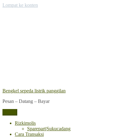
Lompat ke konten
Bengkel sepeda listrik panggilan
Pesan – Datang – Bayar
Menu
Rizkimolis
Sparepart|Sukucadang
Cara Transaksi