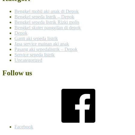
Bengkel mobil aki anak di Depok
Bengkel sepeda listrik – Depok
Bengkel sepeda listrik Rizki molis
Bengkel skuter panggilan di depok
Depok
Ganti aki sepeda listrik
Jasa service mainan aki anak
Pasang aki sepedalistrik – Depok
Service sepeda listrik
Uncategorized
Follow us
Facebook