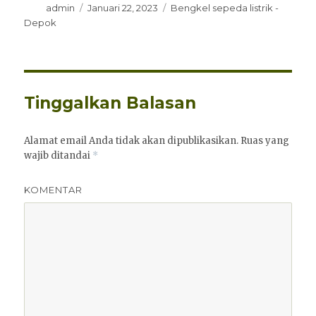
Penulis
Diposkan
Kategori
admin
Januari 22, 2023
Bengkel sepeda listrik -
pada
Depok
Tinggalkan Balasan
Alamat email Anda tidak akan dipublikasikan.
Ruas yang
wajib ditandai
*
KOMENTAR