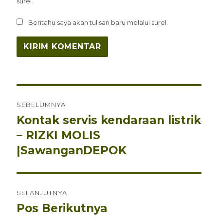
surel.
Beritahu saya akan tulisan baru melalui surel.
Navigasi
SEBELUMNYA
pos
Kontak servis kendaraan listrik
Pos
sebelumnya:
– RIZKI MOLIS
|SawanganDEPOK
SELANJUTNYA
Pos Berikutnya
Pos