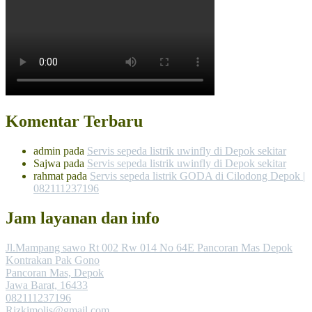
Komentar Terbaru
admin
pada
Servis sepeda listrik uwinfly di Depok sekitar
Sajwa
pada
Servis sepeda listrik uwinfly di Depok sekitar
rahmat
pada
Servis sepeda listrik GODA di Cilodong Depok |
082111237196
Jam layanan dan info
Jl.Mampang sawo Rt 002 Rw 014 No 64E Pancoran Mas Depok
Kontrakan Pak Gono
Pancoran Mas, Depok
Jawa Barat, 16433
082111237196
Rizkimolis@gmail.com