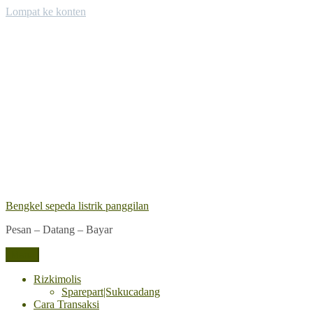
Lompat ke konten
Bengkel sepeda listrik panggilan
Pesan – Datang – Bayar
Menu
Rizkimolis
Sparepart|Sukucadang
Cara Transaksi