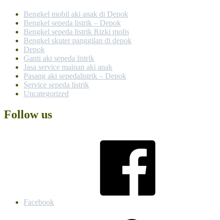
Bengkel mobil aki anak di Depok
Bengkel sepeda listrik – Depok
Bengkel sepeda listrik Rizki molis
Bengkel skuter panggilan di depok
Depok
Ganti aki sepeda listrik
Jasa service mainan aki anak
Pasang aki sepedalistrik – Depok
Service sepeda listrik
Uncategorized
Follow us
Facebook