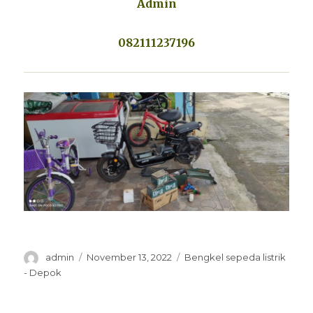
Admin
082111237196
Penulis
Diposkan
Kategori
admin
November 13, 2022
Bengkel sepeda listrik
pada
- Depok