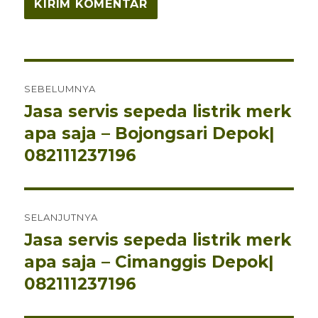
Navigasi
SEBELUMNYA
pos
Jasa servis sepeda listrik merk
Pos
sebelumnya:
apa saja – Bojongsari Depok|
082111237196
SELANJUTNYA
Jasa servis sepeda listrik merk
Pos
berikutnya:
apa saja – Cimanggis Depok|
082111237196