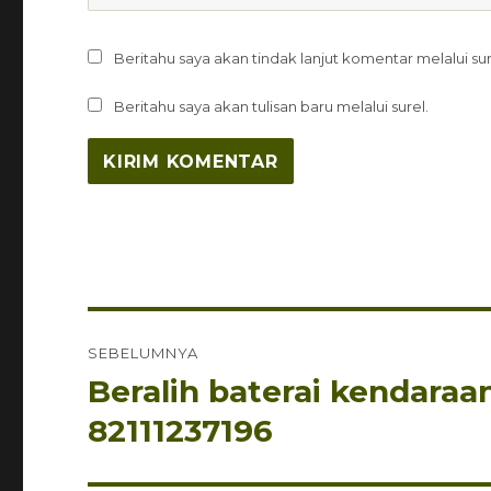
Beritahu saya akan tindak lanjut komentar melalui sur
Beritahu saya akan tulisan baru melalui surel.
Navigasi
SEBELUMNYA
pos
Beralih baterai kendaraan
Pos
sebelumnya:
82111237196