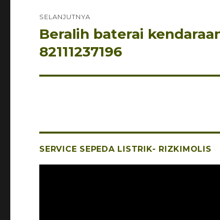
SELANJUTNYA
Beralih baterai kendaraa
Pos
berikutnya:
82111237196
SERVICE SEPEDA LISTRIK- RIZKIMOLIS
Pemutar
Video