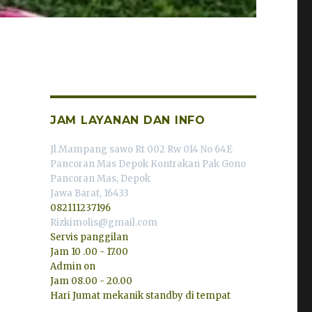
JAM LAYANAN DAN INFO
Jl.Mampang sawo Rt 002 Rw 014 No 64E
Pancoran Mas Depok Kontrakan Pak Gono
Pancoran Mas, Depok
Jawa Barat, 16433
082111237196
Rizkimolis@gmail.com
Servis panggilan
Jam 10 .00 - 17.00
Admin on
Jam 08.00 - 20.00
Hari Jumat mekanik standby di tempat