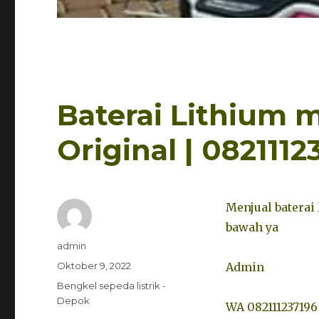
Baterai Lithium
Original | 0821112
Menjual baterai
bawah ya
Penulis
admin
Diposkan
Oktober 9, 2022
Admin
pada
Kategori
Bengkel sepeda listrik -
Depok
WA 082111237196