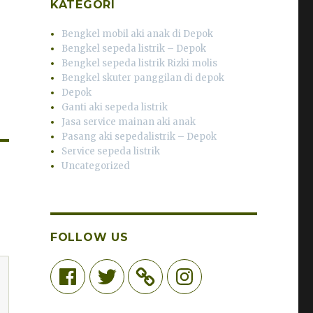
KATEGORI
Bengkel mobil aki anak di Depok
Bengkel sepeda listrik – Depok
Bengkel sepeda listrik Rizki molis
Bengkel skuter panggilan di depok
Depok
Ganti aki sepeda listrik
Jasa service mainan aki anak
Pasang aki sepedalistrik – Depok
Service sepeda listrik
Uncategorized
FOLLOW US
Facebook
Twitter
Instagram