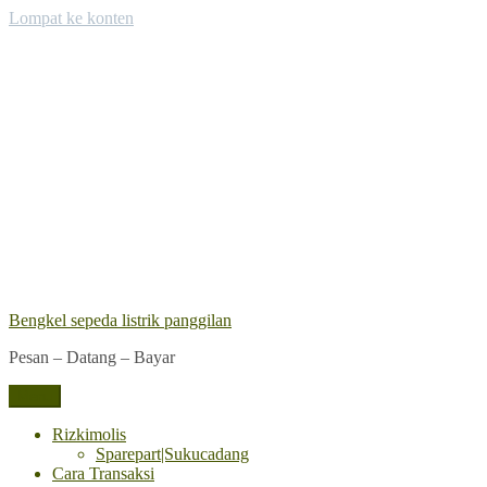
Lompat ke konten
Bengkel sepeda listrik panggilan
Pesan – Datang – Bayar
Menu
Rizkimolis
Sparepart|Sukucadang
Cara Transaksi