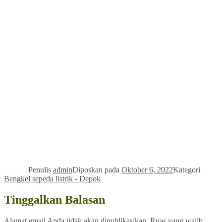
Penulis
admin
Diposkan pada
Oktober 6, 2022
Kategori
Bengkel sepeda listrik - Depok
Tinggalkan Balasan
Alamat email Anda tidak akan dipublikasikan.
Ruas yang wajib