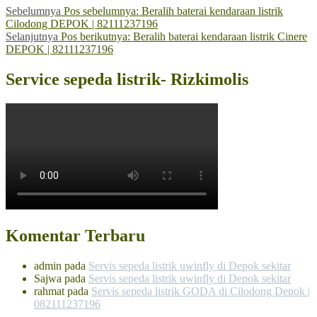
Sebelumnya
Pos sebelumnya:
Beralih baterai kendaraan listrik
Cilodong DEPOK | 82111237196
Selanjutnya
Pos berikutnya:
Beralih baterai kendaraan listrik Cinere
DEPOK | 82111237196
Service sepeda listrik- Rizkimolis
Komentar Terbaru
admin
pada
Servis sepeda listrik uwinfly di Depok sekitar
Sajwa
pada
Servis sepeda listrik uwinfly di Depok sekitar
rahmat
pada
Servis sepeda listrik GODA di Cilodong Depok |
082111237196