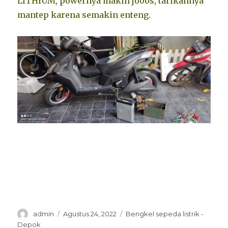
LITHIUM, powernya makin jooos, tarikannya
mantep karena semakin enteng.
Penulis
Diposkan
Kategori
admin
Agustus 24, 2022
Bengkel sepeda listrik -
pada
Depok