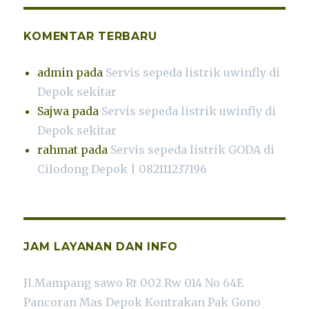
KOMENTAR TERBARU
admin
pada
Servis sepeda listrik uwinfly di
Depok sekitar
Sajwa
pada
Servis sepeda listrik uwinfly di
Depok sekitar
rahmat
pada
Servis sepeda listrik GODA di
Cilodong Depok | 082111237196
JAM LAYANAN DAN INFO
Jl.Mampang sawo Rt 002 Rw 014 No 64E
Pancoran Mas Depok Kontrakan Pak Gono