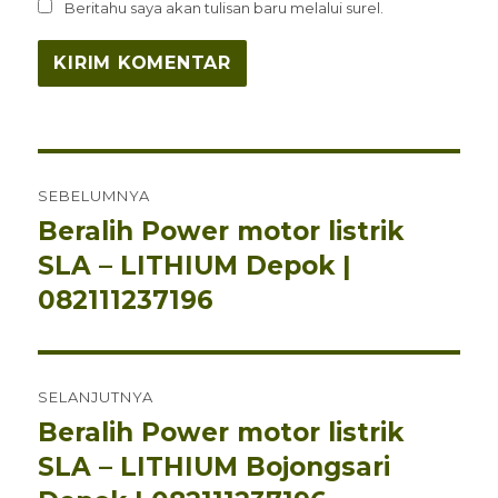
Beritahu saya akan tulisan baru melalui surel.
Navigasi
SEBELUMNYA
pos
Beralih Power motor listrik
Pos
sebelumnya:
SLA – LITHIUM Depok |
082111237196
SELANJUTNYA
Beralih Power motor listrik
Pos
berikutnya:
SLA – LITHIUM Bojongsari