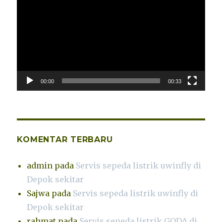
Video
00:00
00:33
KOMENTAR TERBARU
admin
pada
Servis sepeda listrik uwinfly di
Depok sekitar
Sajwa
pada
Servis sepeda listrik uwinfly di
Depok sekitar
rahmat
pada
Servis sepeda listrik GODA di