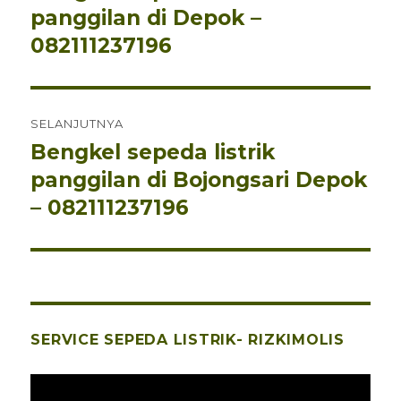
sebelumnya:
panggilan di Depok –
082111237196
SELANJUTNYA
Bengkel sepeda listrik
Pos
berikutnya:
panggilan di Bojongsari Depok
– 082111237196
SERVICE SEPEDA LISTRIK- RIZKIMOLIS
Pemutar