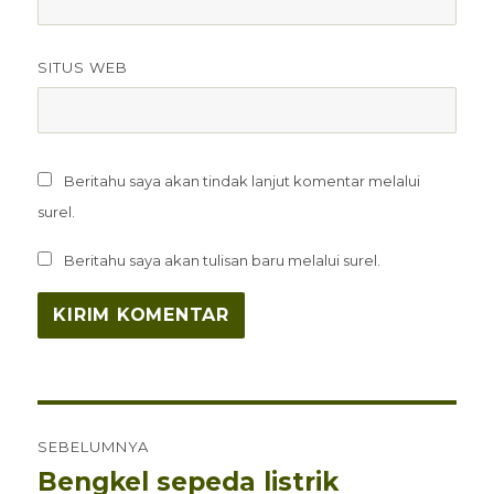
SITUS WEB
Beritahu saya akan tindak lanjut komentar melalui
surel.
Beritahu saya akan tulisan baru melalui surel.
Navigasi
SEBELUMNYA
pos
Bengkel sepeda listrik
Pos