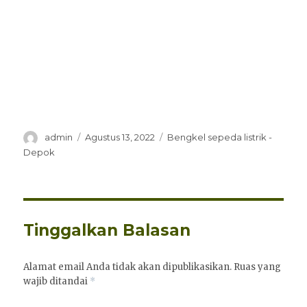
Penulis
Diposkan
Kategori
admin
Agustus 13, 2022
Bengkel sepeda listrik -
pada
Depok
Tinggalkan Balasan
Alamat email Anda tidak akan dipublikasikan.
Ruas yang
wajib ditandai
*