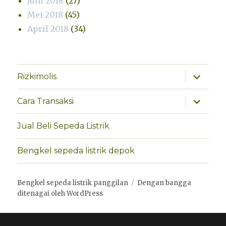
Juni 2018
(27)
Mei 2018
(45)
April 2018
(34)
perlebar
Rizkimolis
menu
anak
perlebar
Cara Transaksi
menu
anak
Jual Beli Sepeda Listrik
Bengkel sepeda listrik depok
Bengkel sepeda listrik panggilan
Dengan bangga
ditenagai oleh WordPress