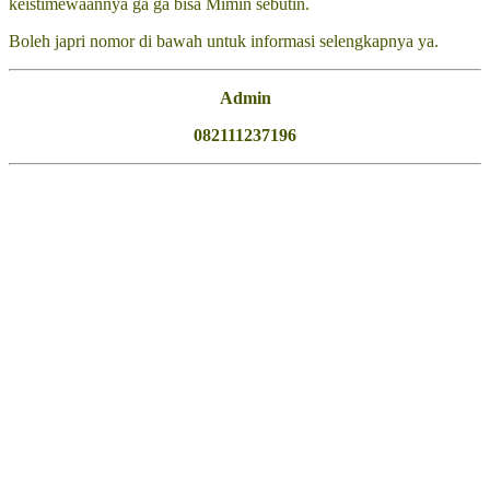
keistimewaannya ga ga bisa Mimin sebutin.
Boleh japri nomor di bawah untuk informasi selengkapnya ya.
Admin
082111237196