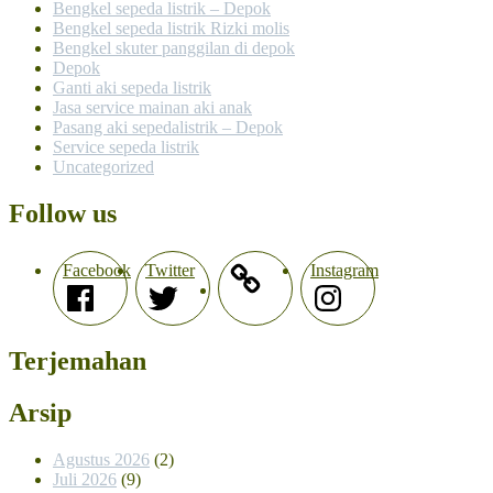
Bengkel sepeda listrik – Depok
Bengkel sepeda listrik Rizki molis
Bengkel skuter panggilan di depok
Depok
Ganti aki sepeda listrik
Jasa service mainan aki anak
Pasang aki sepedalistrik – Depok
Service sepeda listrik
Uncategorized
Follow us
Facebook
Twitter
Instagram
Terjemahan
Arsip
Agustus 2026
(2)
Juli 2026
(9)