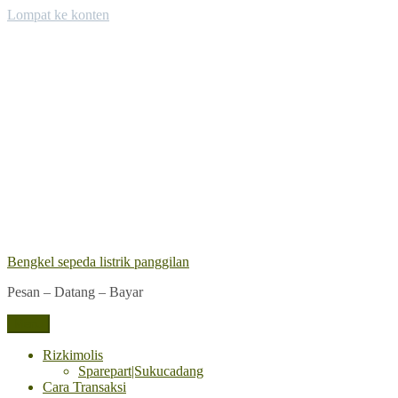
Lompat ke konten
Bengkel sepeda listrik panggilan
Pesan – Datang – Bayar
Menu
Rizkimolis
Sparepart|Sukucadang
Cara Transaksi