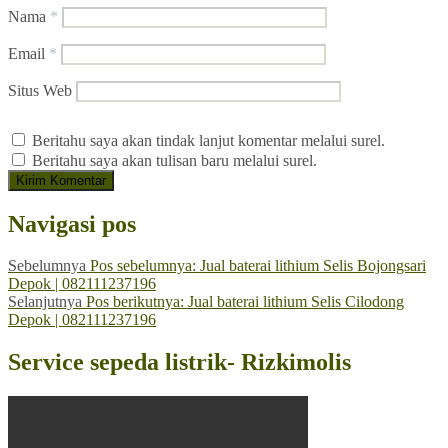
Nama
*
Email
*
Situs Web
Beritahu saya akan tindak lanjut komentar melalui surel.
Beritahu saya akan tulisan baru melalui surel.
Navigasi pos
Sebelumnya
Pos sebelumnya:
Jual baterai lithium Selis Bojongsari
Depok | 082111237196
Selanjutnya
Pos berikutnya:
Jual baterai lithium Selis Cilodong
Depok | 082111237196
Service sepeda listrik- Rizkimolis