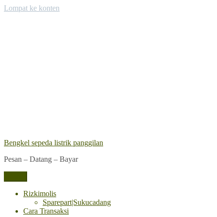
Lompat ke konten
Bengkel sepeda listrik panggilan
Pesan – Datang – Bayar
Menu
Rizkimolis
Sparepart|Sukucadang
Cara Transaksi