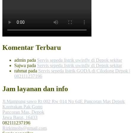
Komentar Terbaru
admin
pada
Servis sepeda listrik uwinfly di Depok sekitar
Sajwa
pada
Servis sepeda listrik uwinfly di Depok sekitar
rahmat
pada
Servis sepeda listrik GODA di Cilodong Depok |
082111237196
Jam layanan dan info
Jl.Mampang sawo Rt 002 Rw 014 No 64E Pancoran Mas Depok
Kontrakan Pak Gono
Pancoran Mas, Depok
Jawa Barat, 16433
082111237196
Rizkimolis@gmail.com