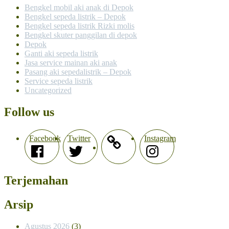
Bengkel mobil aki anak di Depok
Bengkel sepeda listrik – Depok
Bengkel sepeda listrik Rizki molis
Bengkel skuter panggilan di depok
Depok
Ganti aki sepeda listrik
Jasa service mainan aki anak
Pasang aki sepedalistrik – Depok
Service sepeda listrik
Uncategorized
Follow us
Facebook
Twitter
Instagram
Terjemahan
Arsip
Agustus 2026
(3)