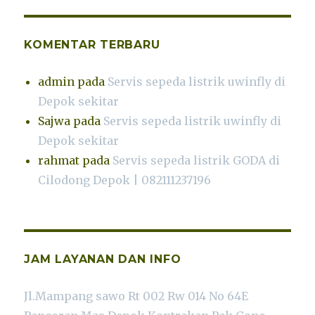
KOMENTAR TERBARU
admin
pada
Servis sepeda listrik uwinfly di
Depok sekitar
Sajwa
pada
Servis sepeda listrik uwinfly di
Depok sekitar
rahmat
pada
Servis sepeda listrik GODA di
Cilodong Depok | 082111237196
JAM LAYANAN DAN INFO
Jl.Mampang sawo Rt 002 Rw 014 No 64E