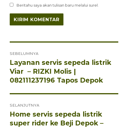
Beritahu saya akan tulisan baru melalui surel.
Navigasi
SEBELUMNYA
pos
Layanan servis sepeda listrik
Pos
sebelumnya:
Viar – RIZKI Molis |
082111237196 Tapos Depok
SELANJUTNYA
Home servis sepeda listrik
Pos
berikutnya:
super rider ke Beji Depok –