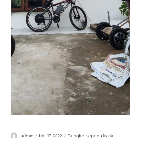
Penulis
Diposkan
Kategori
admin
Mei 17, 2022
Bengkel sepeda listrik -