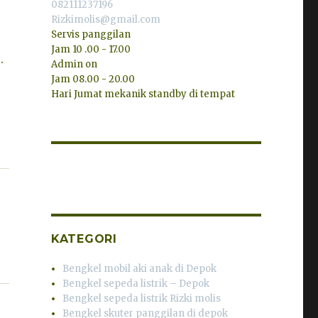
082111237196
Rizkimolis@gmail.com
Servis panggilan
Jam 10 .00 - 17.00
.
Admin on
Jam 08.00 - 20.00
Hari Jumat mekanik standby di tempat
KATEGORI
Bengkel mobil aki anak di Depok
Bengkel sepeda listrik – Depok
Bengkel sepeda listrik Rizki molis
Bengkel skuter panggilan di depok