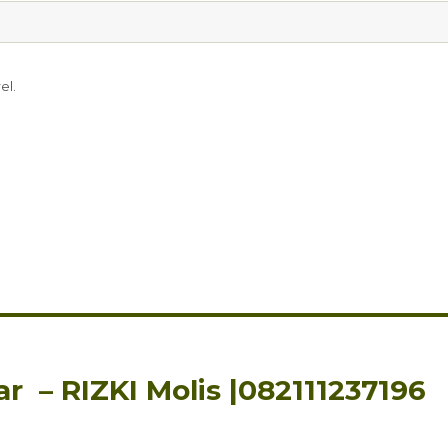
el.
ar – RIZKI Molis |082111237196