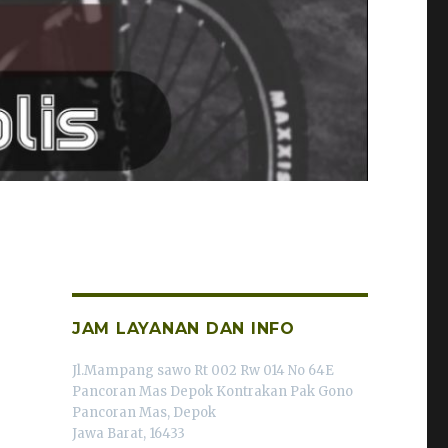
JAM LAYANAN DAN INFO
Jl.Mampang sawo Rt 002 Rw 014 No 64E
Pancoran Mas Depok Kontrakan Pak Gono
Pancoran Mas, Depok
Jawa Barat, 16433