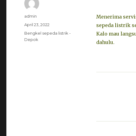
Penulis
admin
Menerima servis
Diposkan
April 23, 2022
sepeda listrik 
pada
Kategori
Bengkel sepeda listrik -
Kalo mau langsu
Depok
dahulu.