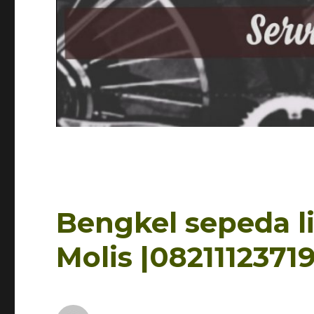
Bengkel sepeda li
Molis |082111237