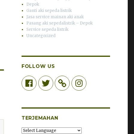
Depok
Ganti aki sepeda listrik
Jasa service mainan aki anak
Pasang aki sepedalistrik – Depok
Service sepeda listrik
Uncategorized
FOLLOW US
Facebook
Twitter
Instagram
TERJEMAHAN