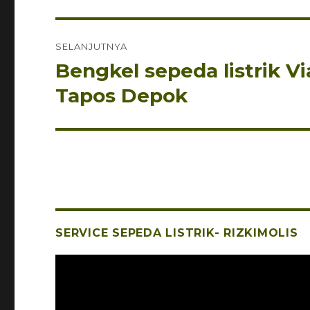
SELANJUTNYA
Bengkel sepeda listrik Vi
Pos
berikutnya:
Tapos Depok
SERVICE SEPEDA LISTRIK- RIZKIMOLIS
Pemutar
Video