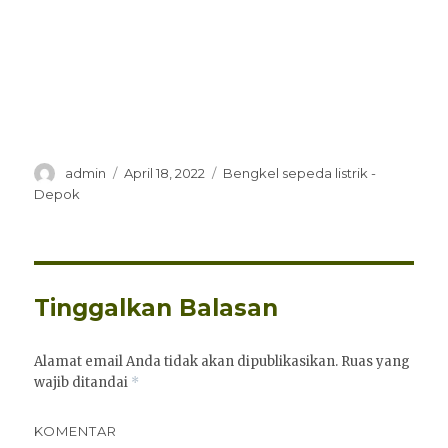
Penulis
Diposkan
Kategori
admin
April 18, 2022
Bengkel sepeda listrik -
pada
Depok
Tinggalkan Balasan
Alamat email Anda tidak akan dipublikasikan.
Ruas yang
wajib ditandai
*
KOMENTAR