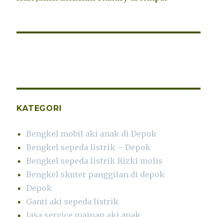
KATEGORI
Bengkel mobil aki anak di Depok
Bengkel sepeda listrik – Depok
Bengkel sepeda listrik Rizki molis
Bengkel skuter panggilan di depok
Depok
Ganti aki sepeda listrik
Jasa service mainan aki anak