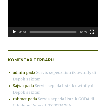
00:00
00:33
KOMENTAR TERBARU
admin
pada
Servis sepeda listrik uwinfly di
Depok sekitar
Sajwa
pada
Servis sepeda listrik uwinfly di
Depok sekitar
rahmat
pada
Servis sepeda listrik GODA di
Cilodong Depok | 082111237196