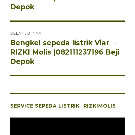
Depok
SELANJUTNYA
Bengkel sepeda listrik Viar –
Pos
berikutnya:
RIZKI Molis |082111237196 Beji
Depok
SERVICE SEPEDA LISTRIK- RIZKIMOLIS
Pemutar
Video