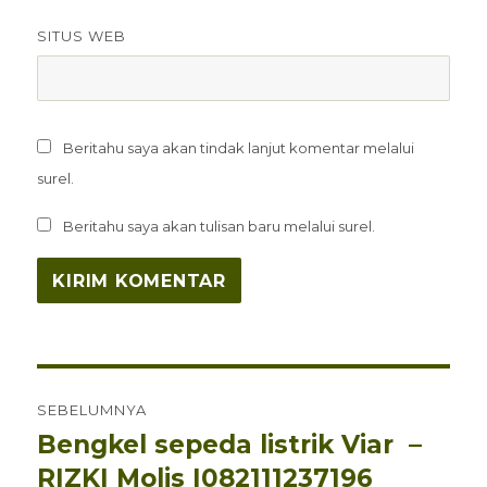
SITUS WEB
Beritahu saya akan tindak lanjut komentar melalui
surel.
Beritahu saya akan tulisan baru melalui surel.
Navigasi
SEBELUMNYA
pos
Bengkel sepeda listrik Viar –
Pos
sebelumnya:
RIZKI Molis |082111237196