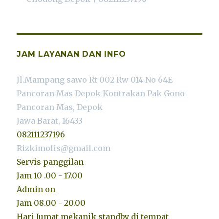
JAM LAYANAN DAN INFO
Jl.Mampang sawo Rt 002 Rw 014 No 64E
Pancoran Mas Depok Kontrakan Pak Gono
Pancoran Mas, Depok
Jawa Barat, 16433
082111237196
Rizkimolis@gmail.com
Servis panggilan
Jam 10 .00 - 17.00
Admin on
Jam 08.00 - 20.00
Hari Jumat mekanik standby di tempat