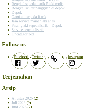
Bengkel sepeda listrik Rizki molis
Bengkel skuter panggilan di depok
Depok
Ganti aki sepeda listrik
Jasa service mainan aki anak
Pasang aki sepedalistrik – Depok
Service sepeda listrik
Uncategorized
Follow us
Facebook
Twitter
Instagram
Terjemahan
Arsip
Agustus 2026
(2)
Juli 2026
(9)
Juni 2026
(2)