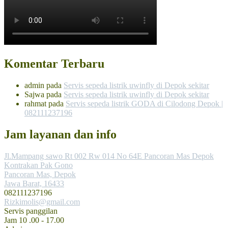
Komentar Terbaru
admin
pada
Servis sepeda listrik uwinfly di Depok sekitar
Sajwa
pada
Servis sepeda listrik uwinfly di Depok sekitar
rahmat
pada
Servis sepeda listrik GODA di Cilodong Depok |
082111237196
Jam layanan dan info
Jl.Mampang sawo Rt 002 Rw 014 No 64E Pancoran Mas Depok
Kontrakan Pak Gono
Pancoran Mas, Depok
Jawa Barat, 16433
082111237196
Rizkimolis@gmail.com
Servis panggilan
Jam 10 .00 - 17.00