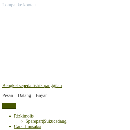
Lompat ke konten
Bengkel sepeda listrik panggilan
Pesan – Datang – Bayar
Menu
Rizkimolis
Sparepart|Sukucadang
Cara Transaksi