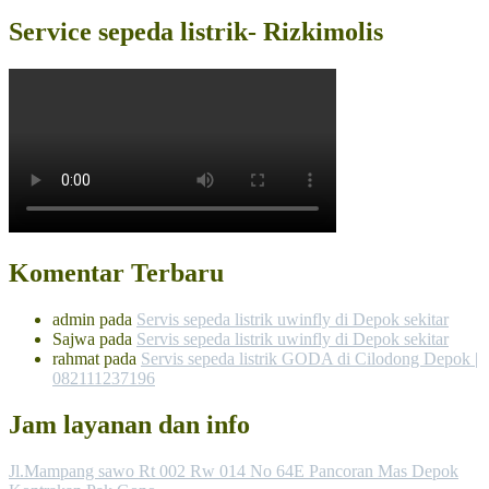
Service sepeda listrik- Rizkimolis
Komentar Terbaru
admin
pada
Servis sepeda listrik uwinfly di Depok sekitar
Sajwa
pada
Servis sepeda listrik uwinfly di Depok sekitar
rahmat
pada
Servis sepeda listrik GODA di Cilodong Depok |
082111237196
Jam layanan dan info
Jl.Mampang sawo Rt 002 Rw 014 No 64E Pancoran Mas Depok