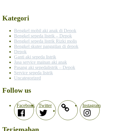
Kategori
Bengkel mobil aki anak di Depok
Bengkel sepeda listrik – Depok
Bengkel sepeda listrik Rizki molis
Bengkel skuter panggilan di depok
Depok
Ganti aki sepeda listrik
Jasa service mainan aki anak
Pasang aki sepedalistrik – Depok
Service sepeda listrik
Uncategorized
Follow us
Facebook
Twitter
Instagram
Terjemahan