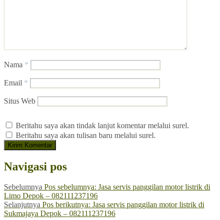
Nama
*
Email
*
Situs Web
Beritahu saya akan tindak lanjut komentar melalui surel.
Beritahu saya akan tulisan baru melalui surel.
Navigasi pos
Sebelumnya
Pos sebelumnya:
Jasa servis panggilan motor listrik di
Limo Depok – 082111237196
Selanjutnya
Pos berikutnya:
Jasa servis panggilan motor listrik di
Sukmajaya Depok – 082111237196