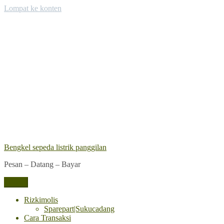
Lompat ke konten
Bengkel sepeda listrik panggilan
Pesan – Datang – Bayar
Menu
Rizkimolis
Sparepart|Sukucadang
Cara Transaksi