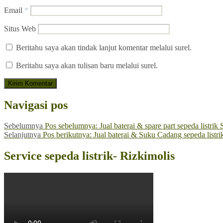
Email
*
Situs Web
Beritahu saya akan tindak lanjut komentar melalui surel.
Beritahu saya akan tulisan baru melalui surel.
Navigasi pos
Sebelumnya
Pos sebelumnya:
Jual baterai & spare part sepeda list
Selanjutnya
Pos berikutnya:
Jual baterai & Suku Cadang sepeda list
Service sepeda listrik- Rizkimolis