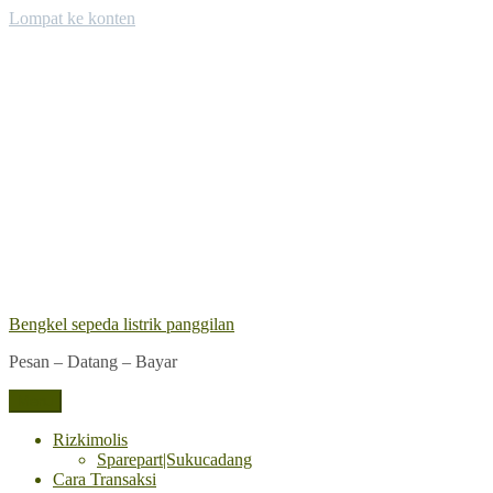
Lompat ke konten
Bengkel sepeda listrik panggilan
Pesan – Datang – Bayar
Menu
Rizkimolis
Sparepart|Sukucadang
Cara Transaksi