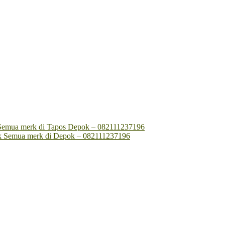
rik Semua merk di Tapos Depok – 082111237196
rik Semua merk di Depok – 082111237196