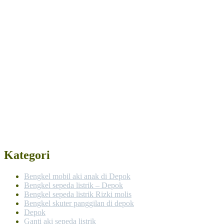
Kategori
Bengkel mobil aki anak di Depok
Bengkel sepeda listrik – Depok
Bengkel sepeda listrik Rizki molis
Bengkel skuter panggilan di depok
Depok
Ganti aki sepeda listrik