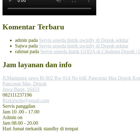
Komentar Terbaru
admin
pada
Servis sepeda listrik uwinfly di Depok sekitar
Sajwa
pada
Servis sepeda listrik uwinfly di Depok sekitar
rahmat
pada
Servis sepeda listrik GODA di Cilodong Depok |
Jam layanan dan info
Jl.Mampang sawo Rt 002 Rw 014 No 64E Pancoran Mas Depok Kon
Pancoran Mas, Depok
Jawa Barat, 16433
082111237196
Rizkimolis@gmail.com
Servis panggilan
Jam 10 .00 - 17.00
Admin on
Jam 08.00 - 20.00
Hari Jumat mekanik standby di tempat