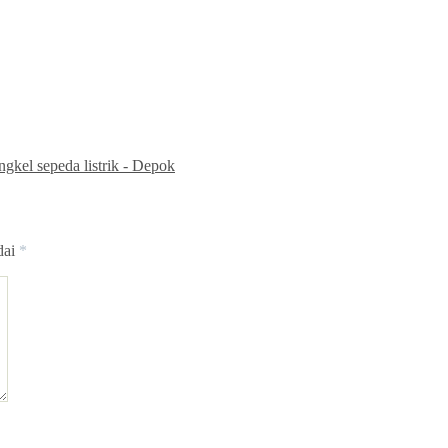
gkel sepeda listrik - Depok
dai
*