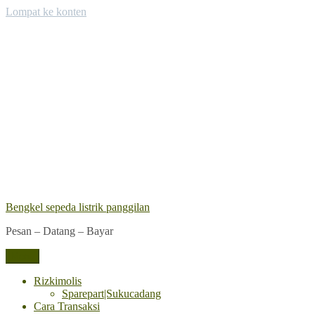
Lompat ke konten
Bengkel sepeda listrik panggilan
Pesan – Datang – Bayar
Menu
Rizkimolis
Sparepart|Sukucadang
Cara Transaksi