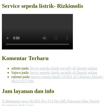
Service sepeda listrik- Rizkimolis
Komentar Terbaru
admin
pada
Servis sepeda listrik uwinfly di Depok sekitar
Sajwa
pada
Servis sepeda listrik uwinfly di Depok sekitar
rahmat
pada
Servis sepeda listrik GODA di Cilodong Depok |
082111237196
Jam layanan dan info
Jl.Mampang sawo Rt 002 Rw 014 No 64E Pancoran Mas Depok
Kontrakan Pak Gono