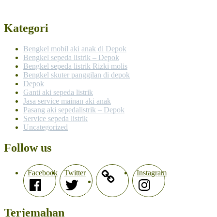
Kategori
Bengkel mobil aki anak di Depok
Bengkel sepeda listrik – Depok
Bengkel sepeda listrik Rizki molis
Bengkel skuter panggilan di depok
Depok
Ganti aki sepeda listrik
Jasa service mainan aki anak
Pasang aki sepedalistrik – Depok
Service sepeda listrik
Uncategorized
Follow us
Facebook
Twitter
Instagram
Terjemahan