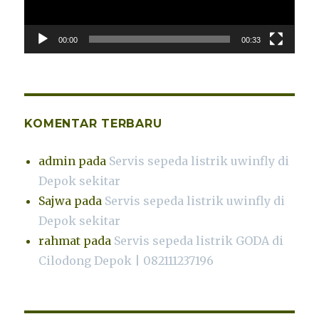
00:00
00:33
KOMENTAR TERBARU
admin
pada
Servis sepeda listrik uwinfly di
Depok sekitar
Sajwa
pada
Servis sepeda listrik uwinfly di
Depok sekitar
rahmat
pada
Servis sepeda listrik GODA di
Cilodong Depok | 082111237196