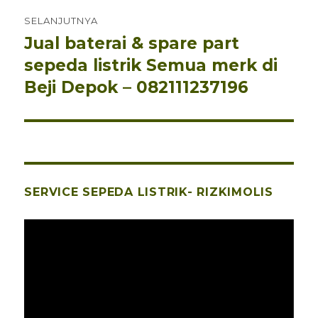
SELANJUTNYA
Jual baterai & spare part
Pos
berikutnya:
sepeda listrik Semua merk di
Beji Depok – 082111237196
SERVICE SEPEDA LISTRIK- RIZKIMOLIS
Pemutar
Video