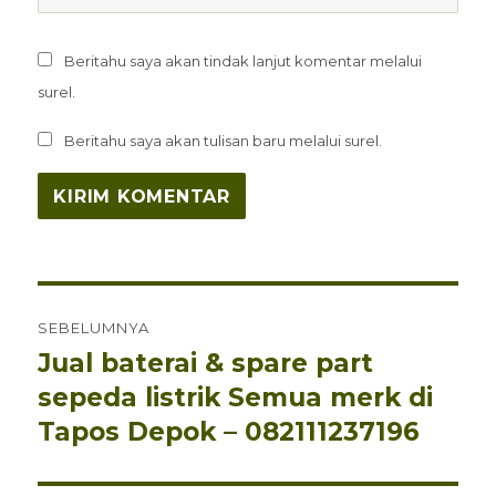
Beritahu saya akan tindak lanjut komentar melalui
surel.
Beritahu saya akan tulisan baru melalui surel.
Navigasi
SEBELUMNYA
pos
Jual baterai & spare part
Pos
sebelumnya:
sepeda listrik Semua merk di
Tapos Depok – 082111237196