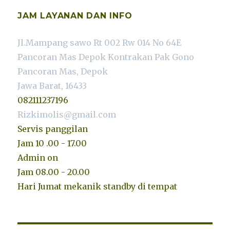
JAM LAYANAN DAN INFO
Jl.Mampang sawo Rt 002 Rw 014 No 64E
Pancoran Mas Depok Kontrakan Pak Gono
Pancoran Mas, Depok
Jawa Barat, 16433
082111237196
Rizkimolis@gmail.com
Servis panggilan
Jam 10 .00 - 17.00
Admin on
Jam 08.00 - 20.00
Hari Jumat mekanik standby di tempat