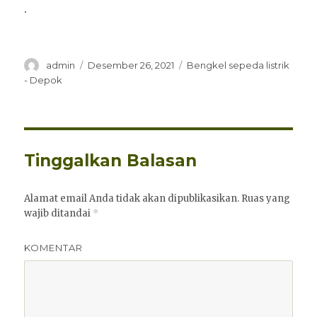
.
Penulis
Diposkan
Kategori
admin
Desember 26, 2021
Bengkel sepeda listrik
pada
- Depok
Tinggalkan Balasan
Alamat email Anda tidak akan dipublikasikan.
Ruas yang
wajib ditandai
*
KOMENTAR