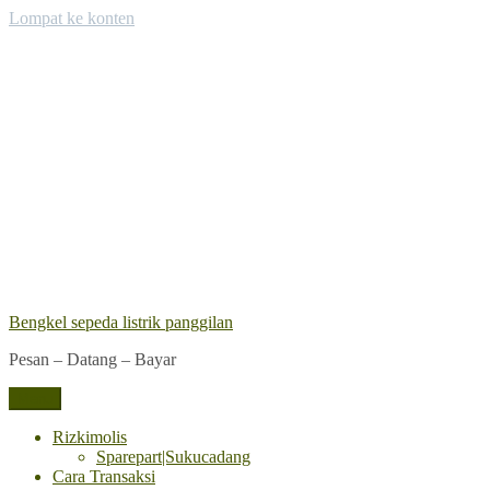
Lompat ke konten
Bengkel sepeda listrik panggilan
Pesan – Datang – Bayar
Menu
Rizkimolis
Sparepart|Sukucadang
Cara Transaksi