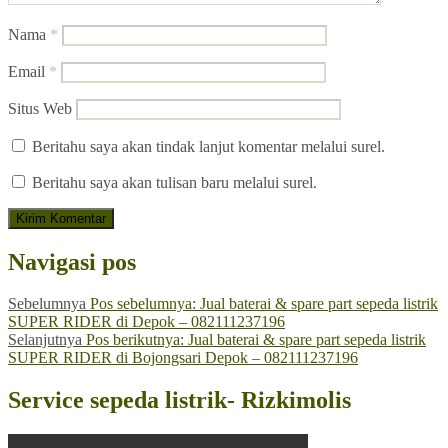
Nama
*
Email
*
Situs Web
Beritahu saya akan tindak lanjut komentar melalui surel.
Beritahu saya akan tulisan baru melalui surel.
Navigasi pos
Sebelumnya
Pos sebelumnya:
Jual baterai & spare part sepeda listrik
SUPER RIDER di Depok – 082111237196
Selanjutnya
Pos berikutnya:
Jual baterai & spare part sepeda listrik
SUPER RIDER di Bojongsari Depok – 082111237196
Service sepeda listrik- Rizkimolis