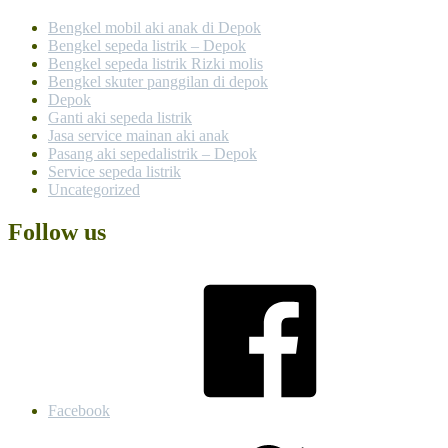
Bengkel mobil aki anak di Depok
Bengkel sepeda listrik – Depok
Bengkel sepeda listrik Rizki molis
Bengkel skuter panggilan di depok
Depok
Ganti aki sepeda listrik
Jasa service mainan aki anak
Pasang aki sepedalistrik – Depok
Service sepeda listrik
Uncategorized
Follow us
Facebook