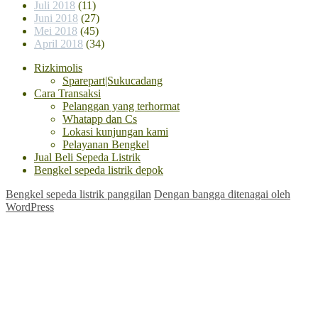
Juli 2018
(11)
Juni 2018
(27)
Mei 2018
(45)
April 2018
(34)
Rizkimolis
Sparepart|Sukucadang
Cara Transaksi
Pelanggan yang terhormat
Whatapp dan Cs
Lokasi kunjungan kami
Pelayanan Bengkel
Jual Beli Sepeda Listrik
Bengkel sepeda listrik depok
Bengkel sepeda listrik panggilan
Dengan bangga ditenagai oleh
WordPress