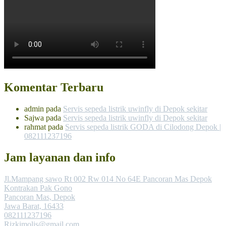
Komentar Terbaru
admin
pada
Servis sepeda listrik uwinfly di Depok sekitar
Sajwa
pada
Servis sepeda listrik uwinfly di Depok sekitar
rahmat
pada
Servis sepeda listrik GODA di Cilodong Depok |
082111237196
Jam layanan dan info
Jl.Mampang sawo Rt 002 Rw 014 No 64E Pancoran Mas Depok
Kontrakan Pak Gono
Pancoran Mas, Depok
Jawa Barat, 16433
082111237196
Rizkimolis@gmail.com