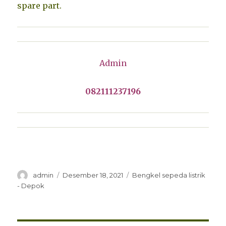
spare part.
Admin
082111237196
Penulis
Diposkan
Kategori
admin
Desember 18, 2021
Bengkel sepeda listrik
pada
- Depok