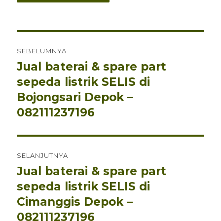
Navigasi
SEBELUMNYA
pos
Jual baterai & spare part
Pos
sebelumnya:
sepeda listrik SELIS di
Bojongsari Depok –
082111237196
SELANJUTNYA
Jual baterai & spare part
Pos
berikutnya:
sepeda listrik SELIS di
Cimanggis Depok –
082111237196