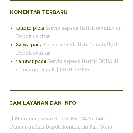
KOMENTAR TERBARU
admin
pada
Servis sepeda listrik uwinfly di
Depok sekitar
Sajwa
pada
Servis sepeda listrik uwinfly di
Depok sekitar
rahmat
pada
Servis sepeda listrik GODA di
Cilodong Depok | 082111237196
JAM LAYANAN DAN INFO
Jl.Mampang sawo Rt 002 Rw 014 No 64E
Pancoran Mas Depok Kontrakan Pak Gono