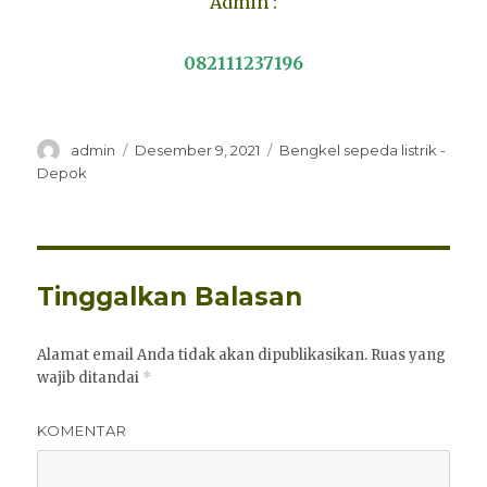
Admin :
082111237196
Penulis
Diposkan
Kategori
admin
Desember 9, 2021
Bengkel sepeda listrik -
pada
Depok
Tinggalkan Balasan
Alamat email Anda tidak akan dipublikasikan.
Ruas yang
wajib ditandai
*
KOMENTAR