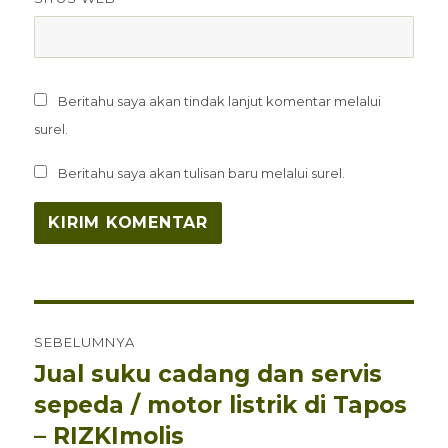
Beritahu saya akan tindak lanjut komentar melalui
surel.
Beritahu saya akan tulisan baru melalui surel.
Navigasi
SEBELUMNYA
pos
Jual suku cadang dan servis
Pos
sebelumnya:
sepeda / motor listrik di Tapos
– RIZKImolis