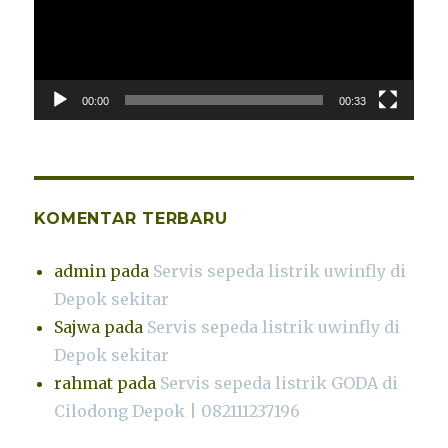
00:00
00:33
KOMENTAR TERBARU
admin
pada
Servis sepeda listrik uwinfly di
Depok sekitar
Sajwa
pada
Servis sepeda listrik uwinfly di
Depok sekitar
rahmat
pada
Servis sepeda listrik GODA di
Cilodong Depok | 082111237196