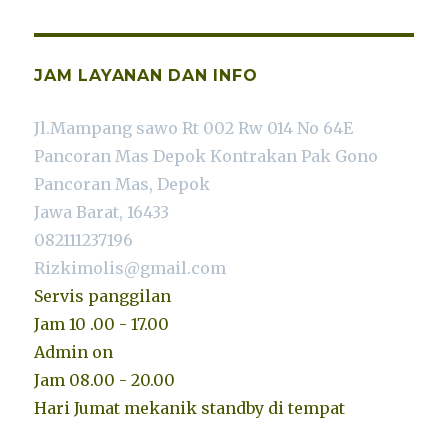
JAM LAYANAN DAN INFO
Jl.Mampang sawo Rt 002 Rw 014 No 64E
Pancoran Mas Depok Kontrakan Pak Gono
Pancoran Mas, Depok
Jawa Barat, 16433
082111237196
Rizkimolis@gmail.com
Servis panggilan
Jam 10 .00 - 17.00
Admin on
Jam 08.00 - 20.00
Hari Jumat mekanik standby di tempat