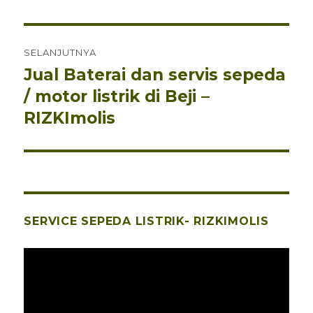
SELANJUTNYA
Jual Baterai dan servis sepeda
Pos
berikutnya:
/ motor listrik di Beji –
RIZKImolis
SERVICE SEPEDA LISTRIK- RIZKIMOLIS
Pemutar
Video