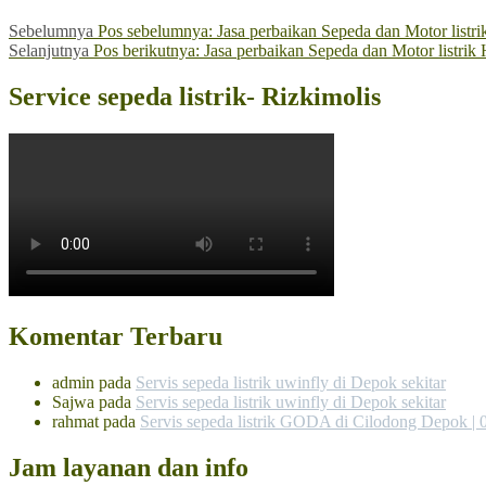
Sebelumnya
Pos sebelumnya:
Jasa perbaikan Sepeda dan Motor lis
Selanjutnya
Pos berikutnya:
Jasa perbaikan Sepeda dan Motor listr
Service sepeda listrik- Rizkimolis
Komentar Terbaru
admin
pada
Servis sepeda listrik uwinfly di Depok sekitar
Sajwa
pada
Servis sepeda listrik uwinfly di Depok sekitar
rahmat
pada
Servis sepeda listrik GODA di Cilodong Depok |
Jam layanan dan info