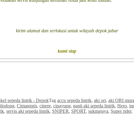
nyediakan servis kunjungan kerumah Anda jadi lebih mudah.
kirim alamat dan serlokasi untuk wilayah depok jabar
kami
siap
kel sepeda listrik - Depok
Tag
accu sepeda listrik
,
aki ori
,
aki ORI mur
ilodong
,
Cimanggis
,
cinere
,
cipayung
,
ganti aki sepeda listrik
,
Hero
,
in
rik
,
servis aki sepeda listrik
,
SNIPER
,
SPORT
,
sukmajaya
,
Super rider
,