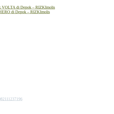
trik VOLTA di Depok – RIZKImolis
ik HERO di Depok – RIZKImolis
 082111237196