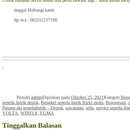
Untuk masalah servis sudah tida perlu hawatir lagi , kami sudah me
tinggal Hubungi kami
tlp /wa : 082111237196
.
Penulis
admin
Diposkan pada
Oktober 25, 2021
Kategori
Beng
sepeda listrik depok
,
Bengkel sepeda listrik Rizki molis
,
Bojongsari
,
c
Pasang aki sepedalistrik – Depok
,
sawangan
,
selis
,
service sepeda list
VOLTA
,
WINFLY
,
YUMA
Tinggalkan Balasan