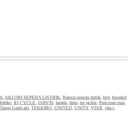
ah
,
AKI ORI SEPEDA LISTRIK
,
Baterai sepeda listrik
,
beji
,
bengkel
dobike
,
IQ CYCLE
,
JARVIS
,
langtu
,
limo
,
mr jackie
,
Pancoran mas
,
Tapos Ganti aki
,
TEKKIRO
,
UNITED
,
UNITY
,
VIAR
,
vita t
,