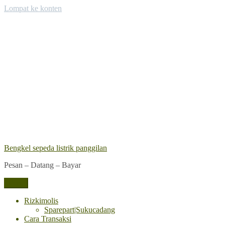
Lompat ke konten
Bengkel sepeda listrik panggilan
Pesan – Datang – Bayar
Menu
Rizkimolis
Sparepart|Sukucadang
Cara Transaksi