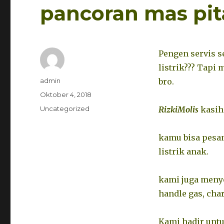
pancoran mas pit
Pengen servis s
listrik??? Tapi
Penulis
admin
bro.
Diposkan
Oktober 4, 2018
pada
Kategori
Uncategorized
RizkiMolis
kasih
kamu bisa pesa
listrik anak.
kami juga menye
handle gas, char
Kami hadir untu