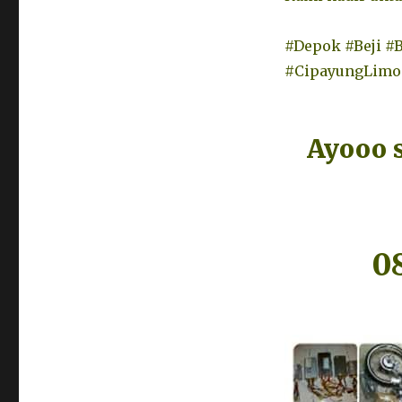
#Depok #Beji #
#CipayungLimo
Ayooo 
0