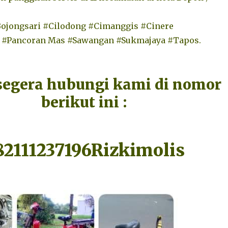
Bojongsari #Cilodong #Cimanggis #Cinere
 #Pancoran Mas #Sawangan #Sukmajaya #Tapos.
segera hubungi kami di nomor
berikut ini :
82111237196Rizkimolis