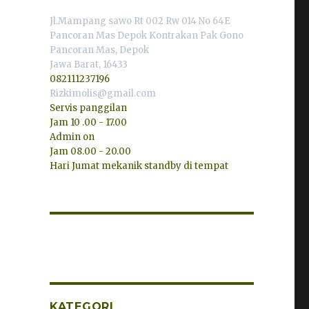
Jl.Mampang sawo Rt 002 Rw 014 No 64E
Pancoran Mas Depok Kontrakan Pak Gono
Pancoran Mas, Depok
Jawa Barat, 16433
082111237196
Rizkimolis@gmail.com
Servis panggilan
Jam 10 .00 - 17.00
Admin on
Jam 08.00 - 20.00
Hari Jumat mekanik standby di tempat
KATEGORI