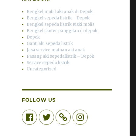
Bengkel mobil aki anak di Depok
Bengkel sepeda listrik – Depok
Bengkel sepeda listrik Rizki molis
Bengkel skuter panggilan di depok
Depok
Ganti aki sepeda listrik
Jasa service mainan aki anak
Pasang aki sepedalistrik – Depok
Service sepeda listrik
Uncategorized
FOLLOW US
Facebook
Twitter
Instagram