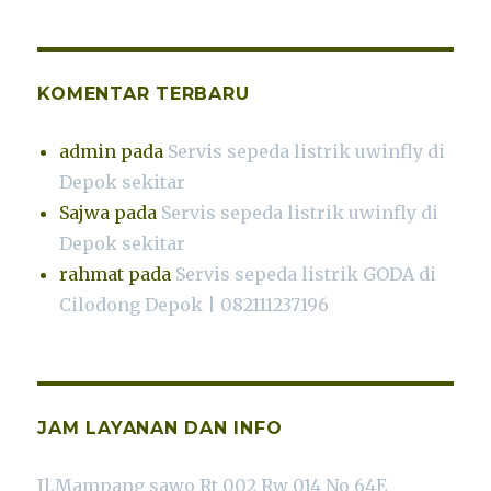
KOMENTAR TERBARU
admin
pada
Servis sepeda listrik uwinfly di
Depok sekitar
Sajwa
pada
Servis sepeda listrik uwinfly di
Depok sekitar
rahmat
pada
Servis sepeda listrik GODA di
Cilodong Depok | 082111237196
JAM LAYANAN DAN INFO
Jl.Mampang sawo Rt 002 Rw 014 No 64E