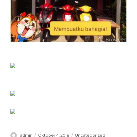
Penulis
Diposkan
Kategori
admin
Oktober 4, 2018
Uncategorized