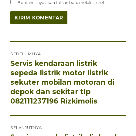
Beritahu saya akan tulisan baru melalui surel.
Navigasi
SEBELUMNYA
pos
Servis kendaraan listrik
Pos
sebelumnya:
sepeda listrik motor listrik
sekuter mobilan motoran di
depok dan sekitar tlp
082111237196 Rizkimolis
SELANJUTNYA