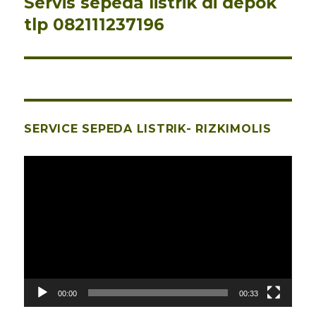
Servis sepeda listrik di depok
Pos
berikutnya:
tlp 082111237196
SERVICE SEPEDA LISTRIK- RIZKIMOLIS
Pemutar
Video
00:00
00:33