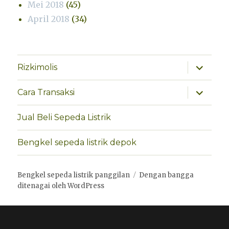
Mei 2018
(45)
April 2018
(34)
perlebar
Rizkimolis
menu
anak
perlebar
Cara Transaksi
menu
anak
Jual Beli Sepeda Listrik
Bengkel sepeda listrik depok
Bengkel sepeda listrik panggilan
Dengan bangga
ditenagai oleh WordPress