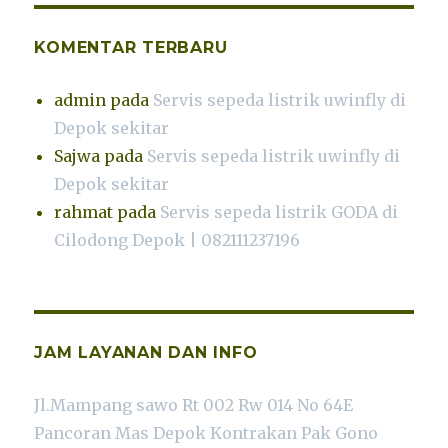
KOMENTAR TERBARU
admin
pada
Servis sepeda listrik uwinfly di
Depok sekitar
Sajwa
pada
Servis sepeda listrik uwinfly di
Depok sekitar
rahmat
pada
Servis sepeda listrik GODA di
Cilodong Depok | 082111237196
JAM LAYANAN DAN INFO
Jl.Mampang sawo Rt 002 Rw 014 No 64E
Pancoran Mas Depok Kontrakan Pak Gono