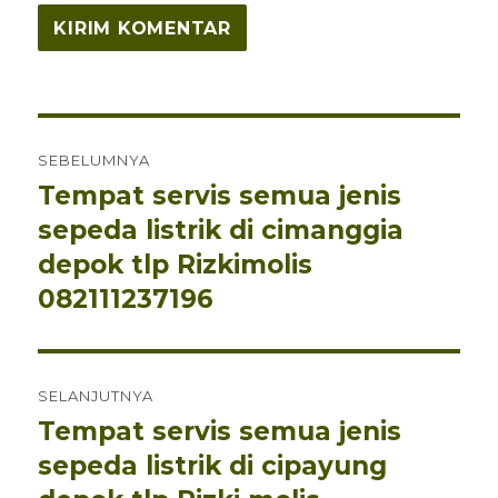
Navigasi
SEBELUMNYA
pos
Tempat servis semua jenis
Pos
sepeda listrik di cimanggia
sebelumnya:
depok tlp Rizkimolis
082111237196
SELANJUTNYA
Tempat servis semua jenis
Pos
sepeda listrik di cipayung
berikutnya: