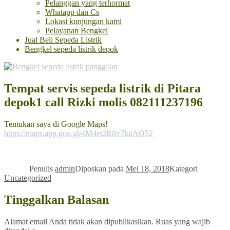
Pelanggan yang terhormat
Whatapp dan Cs
Lokasi kunjungan kami
Pelayanan Bengkel
Jual Beli Sepeda Listrik
Bengkel sepeda listrik depok
Tempat servis sepeda listrik di Pitara
depok1 call Rizki molis 082111237196
Temukan saya di Google Maps!
https://maps.app.goo.gl/4M4et2R8v7luiAQ52
Penulis
admin
Diposkan pada
Mei 18, 2018
Kategori
Uncategorized
Tinggalkan Balasan
Alamat email Anda tidak akan dipublikasikan.
Ruas yang wajib