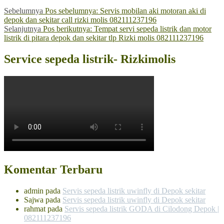
Sebelumnya
Pos sebelumnya:
Servis mobilan aki motoran aki di
depok dan sekitar call rizki molis 082111237196
Selanjutnya
Pos berikutnya:
Tempat servi sepeda listrik dan motor
listrik di pitara depok dan sekitar tlp Rizki molis 082111237196
Service sepeda listrik- Rizkimolis
Komentar Terbaru
admin
pada
Servis sepeda listrik uwinfly di Depok sekitar
Sajwa
pada
Servis sepeda listrik uwinfly di Depok sekitar
rahmat
pada
Servis sepeda listrik GODA di Cilodong Depok |
082111237196