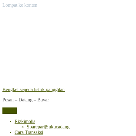
Lompat ke konten
Bengkel sepeda listrik panggilan
Pesan – Datang – Bayar
Menu
Rizkimolis
Sparepart|Sukucadang
Cara Transaksi