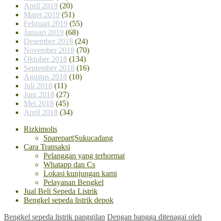
April 2019
(20)
Maret 2019
(51)
Februari 2019
(55)
Januari 2019
(68)
Desember 2018
(24)
November 2018
(70)
Oktober 2018
(134)
September 2018
(16)
Agustus 2018
(10)
Juli 2018
(11)
Juni 2018
(27)
Mei 2018
(45)
April 2018
(34)
Rizkimolis
Sparepart|Sukucadang
Cara Transaksi
Pelanggan yang terhormat
Whatapp dan Cs
Lokasi kunjungan kami
Pelayanan Bengkel
Jual Beli Sepeda Listrik
Bengkel sepeda listrik depok
Bengkel sepeda listrik panggilan
Dengan bangga ditenagai oleh